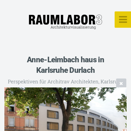
Anne-Leimbach haus in
Karlsruhe Durlach
Perspektiven für Architrav Architekten, Karlsruhe